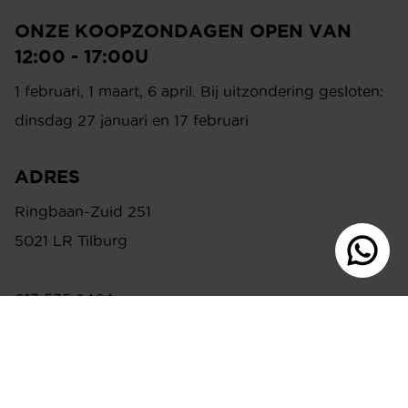
ONZE KOOPZONDAGEN OPEN VAN
12:00 - 17:00U
1 februari, 1 maart, 6 april. Bij uitzondering gesloten:
dinsdag 27 januari en 17 februari
ADRES
Ringbaan-Zuid 251
5021 LR Tilburg
013 535 9464
Stuur ons een WhatsApp
info@meijswonen.com