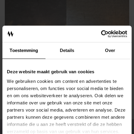
INTERIEURADVIES
ONTWERPSTUDIO
BINNENKIJKEN
Toestemming
Details
Over
OVER MEIJS
CONTACT
Deze website maakt gebruik van cookies
We gebruiken cookies om content en advertenties te
SHOWROOM
personaliseren, om functies voor social media te bieden
en om ons websiteverkeer te analyseren. Ook delen we
informatie over uw gebruik van onze site met onze
EIGENMEIJS
partners voor social media, adverteren en analyse. Deze
partners kunnen deze gegevens combineren met andere
ONZE MERKEN
informatie die u aan ze heeft verstrekt of die ze hebben
verzameld op basis van uw gebruik van hun services.
SHOP