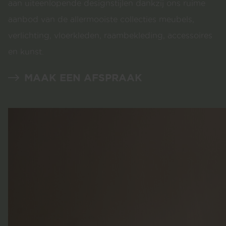
aan uiteenlopende designstijlen dankzij ons ruime
aanbod van de allermooiste collecties meubels,
verlichting, vloerkleden, raambekleding, accessoires
en kunst.
MAAK EEN AFSPRAAK