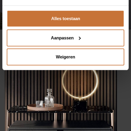
Alles toestaan
CONTACT
Aanpassen
Ringbaan-Zuid 251
Weigeren
5021 LR Tilburg
013 535 9464
info@meijswonen.com
www.meijswonen.com