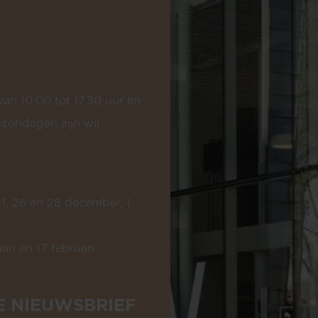
an 10.00 tot 17.30 uur en
pzondagen zijn wij
, 26 en 28 december, 1
ari en 17 februari
E NIEUWSBRIEF