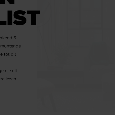
LIST
 erkend 5-
itmuntende
 tot dit
en je uit
te lezen.