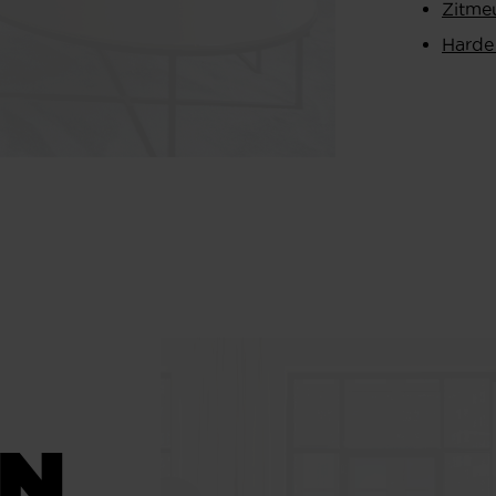
Zitme
Harde
EN