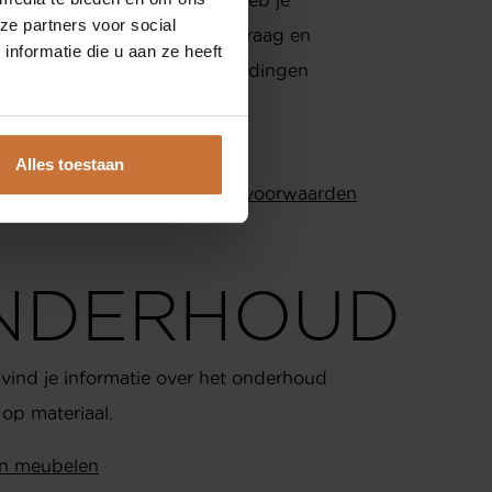
ze partners voor social
n vraag dan horen wij dat graag en
nformatie die u aan ze heeft
13 535 9464
j waar we kunnen. Servicemeldingen
maakt worden via
nfo@meijswonen.com
meijswonen.com
.
ww.meijswonen.com
Alles toestaan
tails vind je hier:
Algemene voorwaarden
NDERHOUD
vind je informatie over het onderhoud
op materiaal.
n meubelen