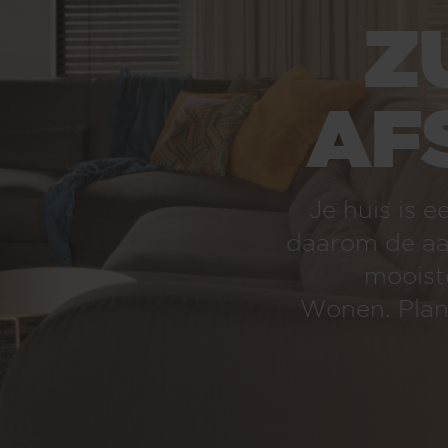
ZU
AFS
Je huis is een verlengst
daarom de aandacht en kw
mooiste versie van j
Wonen. Plan direct jou