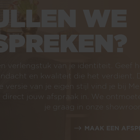
LLEN WE
PREKEN?
uk van je identiteit. Geef het
aliteit die het verdient. De
e eigen stijl vind je bij Meijs
w afspraak in. We ontmoeten
je graag in onze showroom!
MAAK EEN AFSPRAAK