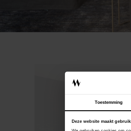
INTERIEURADVI
Toestemming
ONTWERPSTUD
Deze website maakt gebruik
We gebruiken cookies om cont