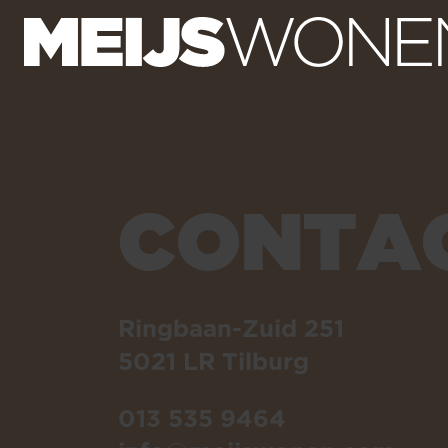
CONTA
Ringbaan-Zuid 251
5021 LR Tilburg
013 535 9464