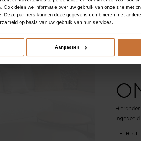
ONZE MERKEN
. Ook delen we informatie over uw gebruik van onze site met on
gewoon ee
e. Deze partners kunnen deze gegevens combineren met andere i
SHOP
0
helpen wi
erzameld op basis van uw gebruik van hun services.
kunnen ge
i
service@
w
Aanpassen
Overige de
O
Hieronder 
ingedeeld 
Houte