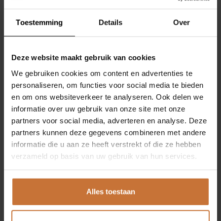
BINNENKIJKEN
Toestemming
Details
Over
OVER MEIJS
CONTACT
Deze website maakt gebruik van cookies
We gebruiken cookies om content en advertenties te
SHOWROOM
personaliseren, om functies voor social media te bieden
en om ons websiteverkeer te analyseren. Ook delen we
informatie over uw gebruik van onze site met onze
EIGENMEIJS
partners voor social media, adverteren en analyse. Deze
partners kunnen deze gegevens combineren met andere
ONZE MERKEN
informatie die u aan ze heeft verstrekt of die ze hebben
verzameld op basis van uw gebruik van hun services.
SHOP
Ontdek de collectie bij Meijs Wonen
Alles toestaan
CONTACT
Baobab
Collection
staat bekend om zijn prachtige