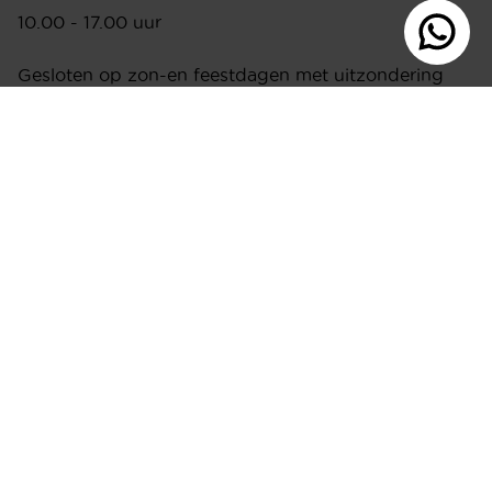
10.00 - 17.00 uur
Gesloten op zon-en feestdagen met uitzondering
van koopzondagen.
ONZE KOOPZONDAGEN OPEN VAN
12:00 - 17:00U
1 februari, 1 maart, 6 april. Bij uitzondering gesloten:
dinsdag 27 januari en 17 februari
ADRES
Ringbaan-Zuid 251
5021 LR Tilburg