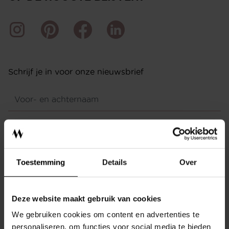
Schrijf je in voor onze nieuwsbrief
INTERIEURADVIES
ONTWERPSTUDIO
BINNENKIJKEN
VERZENDEN
Toestemming
Details
Over
OVER MEIJS
CONTACT
AFSPRAAK
Deze website maakt gebruik van cookies
We gebruiken cookies om content en advertenties te
Ontdek de diverse stijlen en mogelijkheden die onze
SHOWROOM
personaliseren, om functies voor social media te bieden