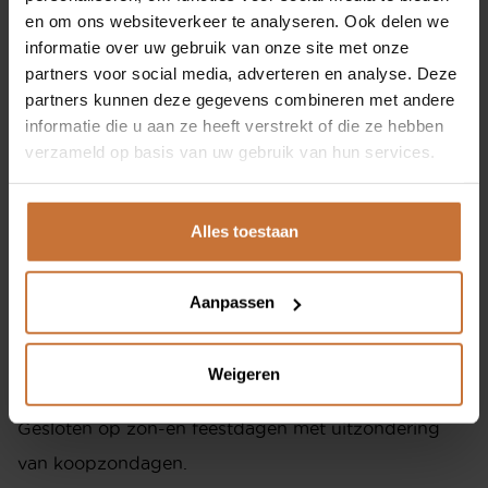
interieurontwerpers te bieden hebben. Plan direct
en om ons websiteverkeer te analyseren. Ook delen we
informatie over uw gebruik van onze site met onze
EIGENMEIJS
jouw afspraak in. We ontmoeten je graag in onze
partners voor social media, adverteren en analyse. Deze
showroom!
partners kunnen deze gegevens combineren met andere
ONZE MERKEN
informatie die u aan ze heeft verstrekt of die ze hebben
AFSPRAAK MAKEN
verzameld op basis van uw gebruik van hun services.
SHOP
OPENINGSTIJDEN SHOWROOM
Alles toestaan
CONTACT
Dinsdag t/m vrijdag
Aanpassen
10.00 - 17.30 uur
Zaterdag
Ringbaan-Zuid 251
Weigeren
10.00 - 17.00 uur
5021 LR Tilburg
Gesloten op zon-en feestdagen met uitzondering
013 535 9464
van koopzondagen.