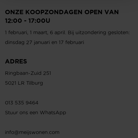
info@meijswonen.com
ONZE KOOPZONDAGEN OPEN VAN
www.meijswonen.com
12:00 - 17:00U
1 februari, 1 maart, 6 april. Bij uitzondering gesloten:
dinsdag 27 januari en 17 februari
ADRES
Ringbaan-Zuid 251
5021 LR Tilburg
013 535 9464
Stuur ons een WhatsApp
info@meijswonen.com