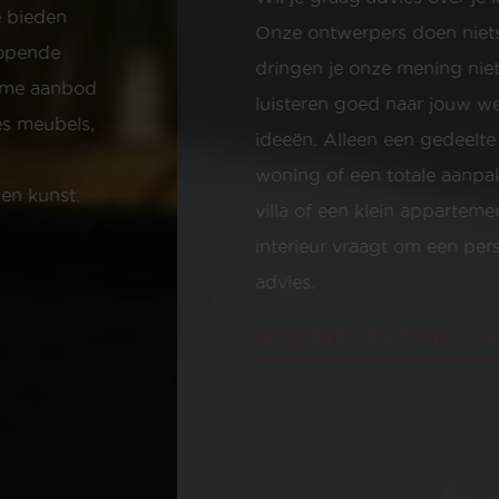
Onze ontwerpers doen niets liever. We
dringen je onze mening niet op, maar
luisteren goed naar jouw wensen en
ideeën. Alleen een gedeelte van de
woning of een totale aanpak, een luxe
villa of een klein appartement? Ieder
interieur vraagt om een persoonlijk
advies.
INTERIEURADVIES