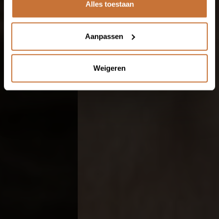
Alles toestaan
CONTACT
Aanpassen
Ringbaan-Zuid 251
Weigeren
5021 LR Tilburg
013 535 9464
info@meijswonen.com
www.meijswonen.com