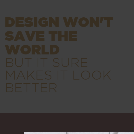
DESIGN WON'T
SAVE THE
WORLD
BUT IT SURE
MAKES IT LOOK
BETTER