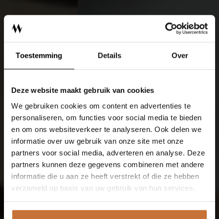
ONTWERPSTUDIO
BINNENKIJKEN
Toestemming
Details
Over
OVER MEIJS
CONTACT
Deze website maakt gebruik van cookies
We gebruiken cookies om content en advertenties te
SHOWROOM
personaliseren, om functies voor social media te bieden
en om ons websiteverkeer te analyseren. Ook delen we
informatie over uw gebruik van onze site met onze
EIGENMEIJS
partners voor social media, adverteren en analyse. Deze
partners kunnen deze gegevens combineren met andere
ONZE MERKEN
informatie die u aan ze heeft verstrekt of die ze hebben
verzameld op basis van uw gebruik van hun services.
SHOP