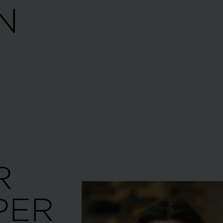
R
PER