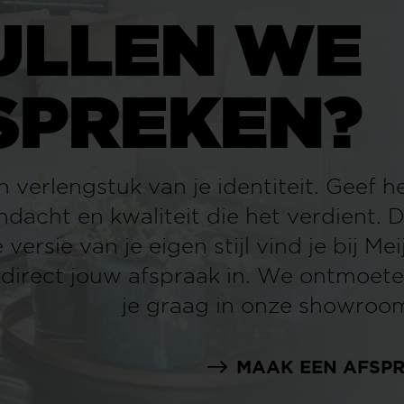
LLEN WE
PREKEN?
uk van je identiteit. Geef het
aliteit die het verdient. De
e eigen stijl vind je bij Meijs
w afspraak in. We ontmoeten
je graag in onze showroom!
MAAK EEN AFSPRAAK