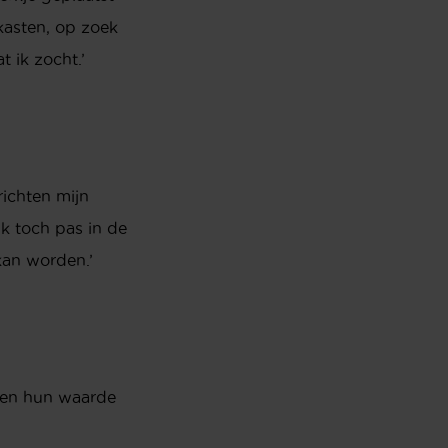
kasten, op zoek
 ik zocht.’
richten mijn
ik toch pas in de
kan worden.’
jven hun waarde