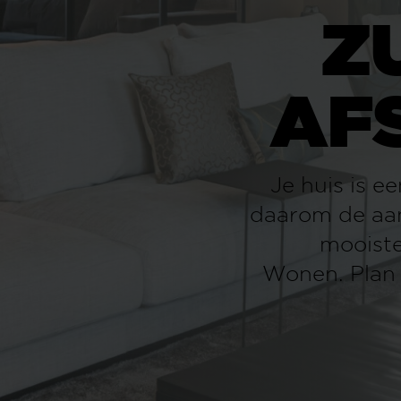
ZU
AFS
Je huis is een verlengst
daarom de aandacht en kw
mooiste versie van j
Wonen. Plan direct jou