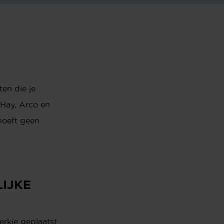
ten die je
 Hay, Arco en
 hoeft geen
IJKE
erkje geplaatst