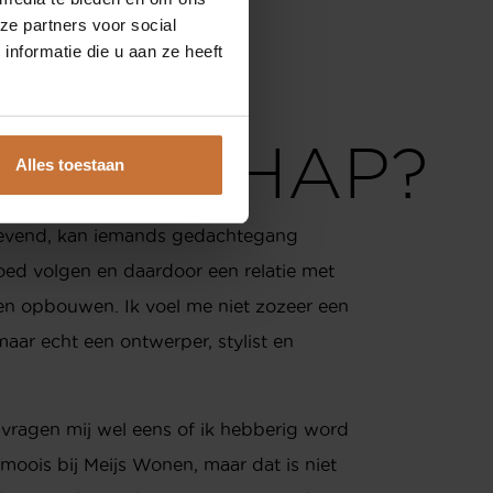
OUW
ze partners voor social
nformatie die u aan ze heeft
13 535 9464
ESTE
nfo@meijswonen.com
IGENSCHAP?
ww.meijswonen.com
Alles toestaan
nlevend, kan iemands gedachtegang
oed volgen en daardoor een relatie met
ten opbouwen. Ik voel me niet zozeer een
aar echt een ontwerper, stylist en
 vragen mij wel eens of ik hebberig word
 moois bij Meijs Wonen, maar dat is niet