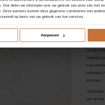
ONZE MERKEN
J
. Ook delen we informatie over uw gebruik van onze site met on
e. Deze partners kunnen deze gegevens combineren met andere i
SHOP
0
B
erzameld op basis van uw gebruik van hun services.
i
E
w
Aanpassen
‘Ik ben i
meestal g
mijn klan
verkoper m
adviseur.’
“Vrienden
van al het