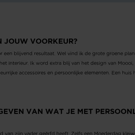
N JOUW VOORKEUR?
or een blijvend resultaat. Wel vind ik de grote groene plan
t interieur. Ik word extra blij van het design van Moooi,
 kleurrijke accessoires en persoonlijke elementen. Een huis
GEVEN VAN WAT JE MET PERSOONL
d van zijn vader geërfd heeft. Zelfs een Moederdag kleiw