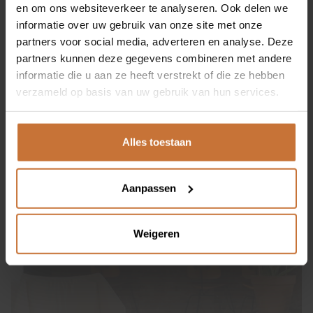
en om ons websiteverkeer te analyseren. Ook delen we
informatie over uw gebruik van onze site met onze
EIGENMEIJS
partners voor social media, adverteren en analyse. Deze
partners kunnen deze gegevens combineren met andere
ONZE MERKEN
informatie die u aan ze heeft verstrekt of die ze hebben
verzameld op basis van uw gebruik van hun services.
SHOP
Alles toestaan
CONTACT
Aanpassen
Ringbaan-Zuid 251
Weigeren
5021 LR Tilburg
013 535 9464