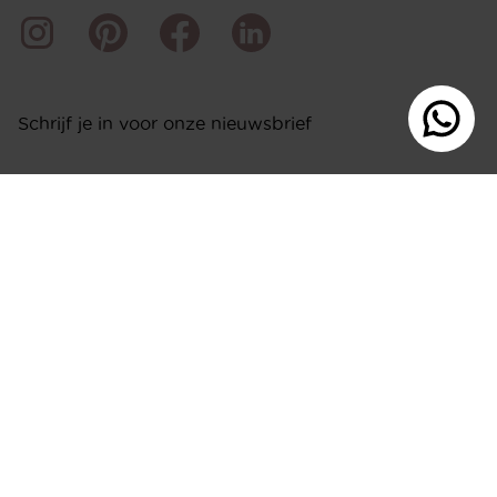
Schrijf je in voor onze nieuwsbrief
VERZENDEN
AFSPRAAK
Ontdek de diverse stijlen en mogelijkheden die onze
interieurontwerpers te bieden hebben. Plan direct