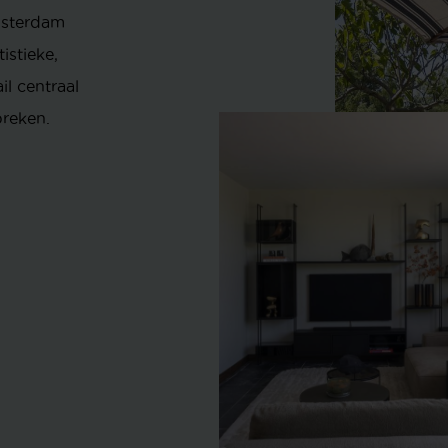
msterdam
istieke,
il centraal
preken.