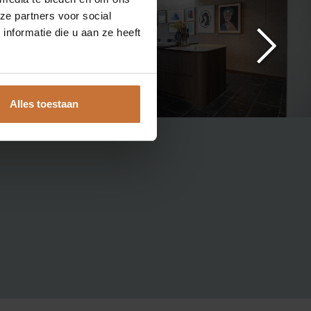
ze partners voor social
nformatie die u aan ze heeft
13 535 9464
nfo@meijswonen.com
ww.meijswonen.com
Alles toestaan