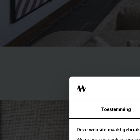
INTERIEURADVI
Toestemming
ONTWERPSTUD
Deze website maakt gebruik
We gebruiken cookies om cont