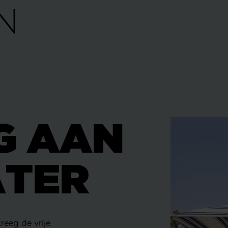
G AAN
ATER
reeg de vrije