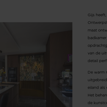
Gijs heef
Ontwerpstu
maat ontw
badkamer. 
opdrachtg
van de ui
detail per
De warm n
uitgebreid
eiland als
Het behan
de kunstco