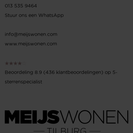
10.00 - 17.30 uur
Zaterdag
10.00 - 17.00 uur
Gesloten op zon-en feestdagen met uitzondering
van koopzondagen.
ONZE KOOPZONDAGEN OPEN VAN
12:00 - 17:00U
1 februari, 1 maart, 6 april. Bij uitzondering gesloten:
dinsdag 27 januari en 17 februari
ADRES
Ringbaan-Zuid 251
5021 LR Tilburg