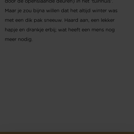
door de openslaande deuren) in het ‘tuinhuis’.
Maar je zou bijna willen dat het altijd winter was
met een dik pak sneeuw. Haard aan, een lekker
hapje en drankje erbij; wat heeft een mens nog
meer nodig.
INTERIEURADVIES
ONTWERPSTUDIO