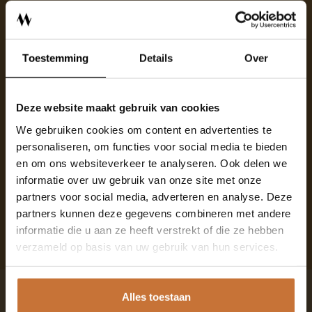
BINNENKIJKEN
Toestemming
Details
Over
OVER MEIJS
CONTACT
Deze website maakt gebruik van cookies
We gebruiken cookies om content en advertenties te
SHOWROOM
personaliseren, om functies voor social media te bieden
en om ons websiteverkeer te analyseren. Ook delen we
informatie over uw gebruik van onze site met onze
EIGENMEIJS
partners voor social media, adverteren en analyse. Deze
partners kunnen deze gegevens combineren met andere
ONZE MERKEN
informatie die u aan ze heeft verstrekt of die ze hebben
verzameld op basis van uw gebruik van hun services.
SHOP
Alles toestaan