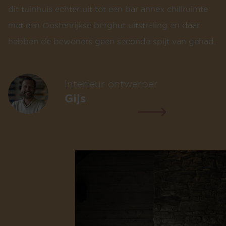
dit tuinhuis echter uit tot een bar annex chillruimte
met een Oostenrijkse berghut uitstraling en daar
hebben de bewoners geen seconde spijt van gehad.
Interieur ontwerper
Gijs