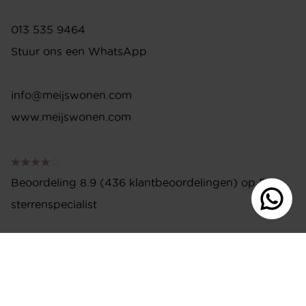
ADRES
Ringbaan-Zuid 251
5021 LR Tilburg
013 535 9464
Stuur ons een WhatsApp
info@meijswonen.com
www.meijswonen.com
Beoordeling 8.9 (436 klantbeoordelingen) op 5-
sterrenspecialist