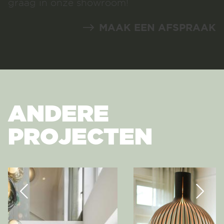
die het verdient. De mooiste versie van je
eigen stijl vind je bij Meijs Wonen. Plan
direct jouw afspraak in. We ontmoeten je
graag in onze showroom!
MAAK EEN AFSPRAAK
ANDERE
PROJECTEN