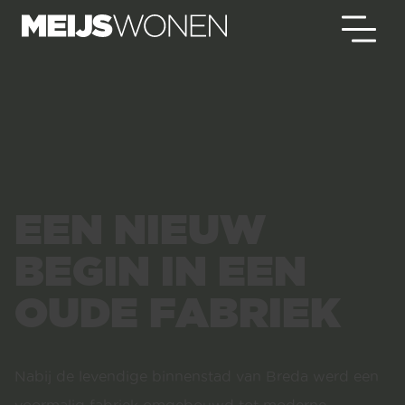
EEN NIEUW
BEGIN IN EEN
OUDE FABRIEK
Nabij de levendige binnenstad van Breda werd een