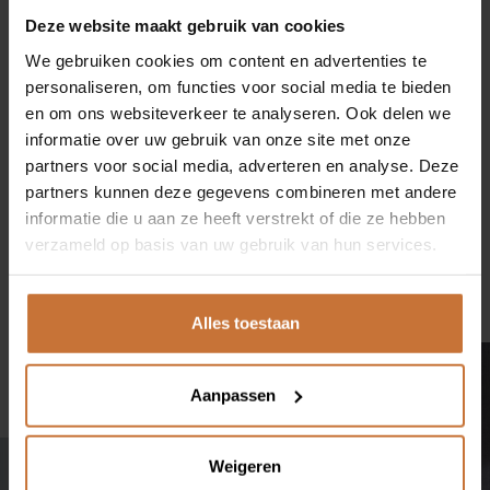
deze tevreden klant!
CONTACT
Deze website maakt gebruik van cookies
We gebruiken cookies om content en advertenties te
SHOWROOM
personaliseren, om functies voor social media te bieden
en om ons websiteverkeer te analyseren. Ook delen we
informatie over uw gebruik van onze site met onze
EIGENMEIJS
partners voor social media, adverteren en analyse. Deze
partners kunnen deze gegevens combineren met andere
ONZE MERKEN
informatie die u aan ze heeft verstrekt of die ze hebben
verzameld op basis van uw gebruik van hun services.
SHOP
Alles toestaan
CONTACT
Aanpassen
Ringbaan-Zuid 251
Weigeren
5021 LR Tilburg