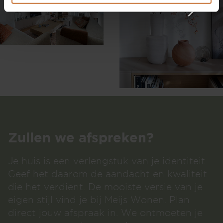
013 535 9464
info@meijswonen.com
www.meijswonen.com
Zullen we afspreken?
Je huis is een verlengstuk van je identiteit.
Geef het daarom de aandacht en kwaliteit