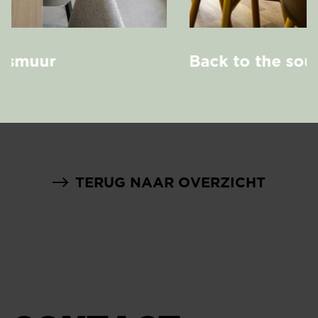
smuur
Back to the south
TERUG NAAR OVERZICHT