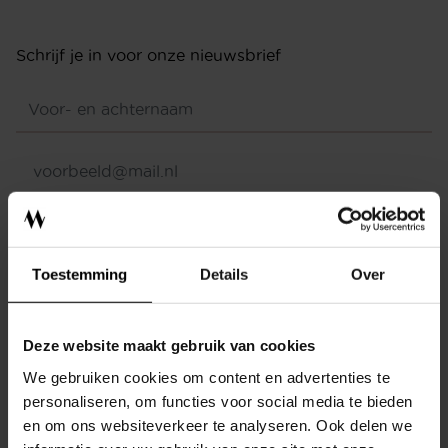
Schrijf je in voor onze nieuwsbrief
INTERIEURADVIES
ONTWERPSTUDIO
VERZENDEN
BINNENKIJKEN
Toestemming
Details
Over
OVER MEIJS
AFSPRAAK
Ontdek de diverse stijlen en mogelijkheden die onze
CONTACT
Deze website maakt gebruik van cookies
interieurontwerpers te bieden hebben. Plan direct
We gebruiken cookies om content en advertenties te
SHOWROOM
personaliseren, om functies voor social media te bieden
jouw afspraak in. We ontmoeten je graag in onze
en om ons websiteverkeer te analyseren. Ook delen we
showroom!