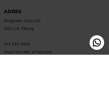
ADRES
Ringbaan-Zuid 251
5021 LR Tilburg
013 535 9464
Stuur ons een WhatsApp
info@meijswonen.com
www.meijswonen.com
Beoordeling 8.9 (436 klantbeoordelingen) op 5-
sterrenspecialist