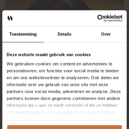
ONTWERPSTUDIO
BINNENKIJKEN
Toestemming
Details
Over
OVER MEIJS
CONTACT
Deze website maakt gebruik van cookies
We gebruiken cookies om content en advertenties te
SHOWROOM
personaliseren, om functies voor social media te bieden
en om ons websiteverkeer te analyseren. Ook delen we
informatie over uw gebruik van onze site met onze
EIGENMEIJS
partners voor social media, adverteren en analyse. Deze
partners kunnen deze gegevens combineren met andere
ONZE MERKEN
informatie die u aan ze heeft verstrekt of die ze hebben
verzameld op basis van uw gebruik van hun services.
SHOP
Ontspanning met de lichttechnologie van GRAU