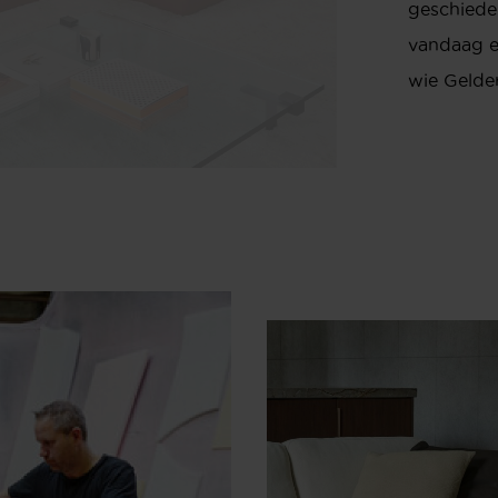
geschieden
vandaag e
wie Gelde