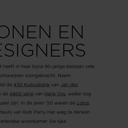
CONEN EN
ESIGNERS
 heeft in haar bijna 90-jarige bestaan vele
 ontwerpen voorgebracht. Neem
eld de
430 Kubusbank
van
Jan des
n de
4800 serie
van
Henk Vos
, welke nog
ueel zijn. In de jaren ‘50 waren de
Lotus
uteuils van Rob Parry niet weg te denken
derlandse woonkamer. De rijke