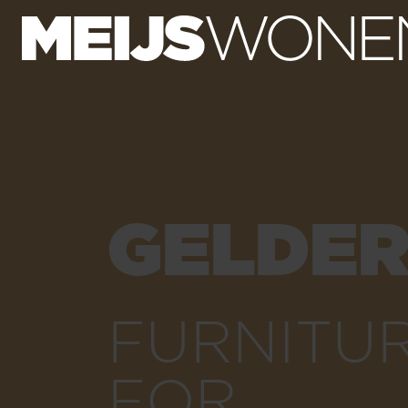
GELDE
FURNITU
FOR