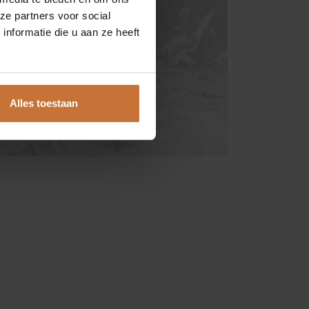
ze partners voor social
nformatie die u aan ze heeft
13 535 9464
nfo@meijswonen.com
ww.meijswonen.com
Alles toestaan