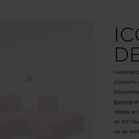
I
D
Gelderland
iconische
bijvoorbe
Bouvrie
e
steeds act
en 1611 fa
uit de Ne