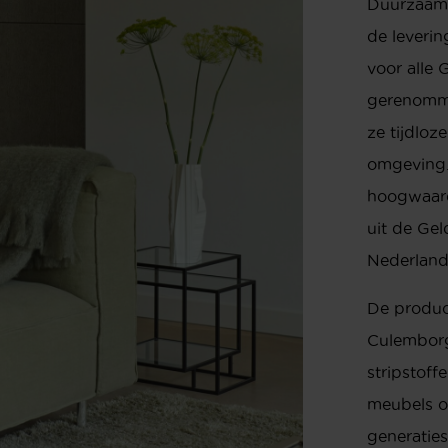
Duurzaamh
de leverin
voor alle
gerenomm
ze tijdlo
omgeving.
hoogwaard
uit de Gel
Nederlan
De produc
Culemborg
stripstoff
meubels o
generatie