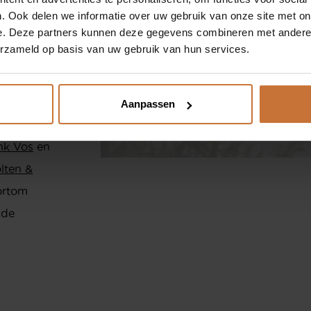
ONZE MERKEN
ftiger
. Ook delen we informatie over uw gebruik van onze site met on
e. Deze partners kunnen deze gegevens combineren met andere i
SHOP
an. Deens
0
erzameld op basis van uw gebruik van hun services.
tie
i
erse
w
ijn debuut
Aanpassen
 In die
nk Vos
en
lten &
ortom
 de