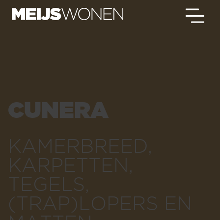
CUNERA
KAMERBREED,
KARPETTEN,
TEGELS,
(TRAP)LOPERS EN