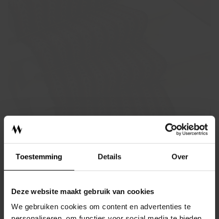
INTERIEURADVIES
ONTWERPSTUDIO
BINNENKIJKEN
Toestemming
Details
Over
OVER MEIJS
CONTACT
Deze website maakt gebruik van cookies
We gebruiken cookies om content en advertenties te
personaliseren, om functies voor social media te bieden