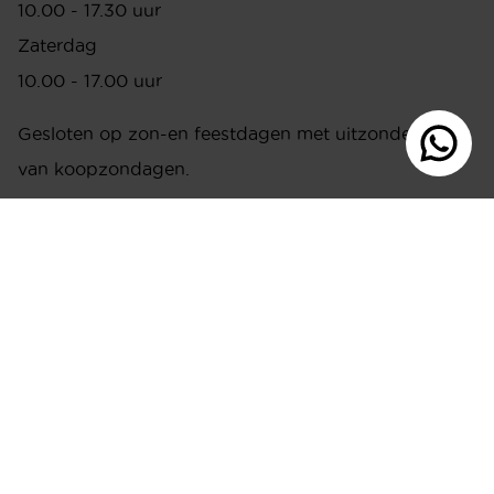
10.00 - 17.30 uur
Zaterdag
10.00 - 17.00 uur
Gesloten op zon-en feestdagen met uitzondering
van koopzondagen.
ONZE KOOPZONDAGEN OPEN VAN
12:00 - 17:00U
1 februari, 1 maart, 6 april. Bij uitzondering gesloten:
dinsdag 27 januari en 17 februari
ADRES
Ringbaan-Zuid 251
5021 LR Tilburg