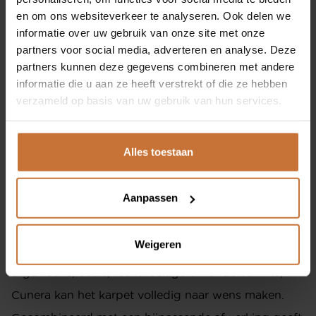
SHOWROOM
en om ons websiteverkeer te analyseren. Ook delen we
informatie over uw gebruik van onze site met onze
EIGENMEIJS
partners voor social media, adverteren en analyse. Deze
partners kunnen deze gegevens combineren met andere
ONZE MERKEN
Zelfs het pand van Cunera is onder architectuur
informatie die u aan ze heeft verstrekt of die ze hebben
gebouwd van milieuvriendelijke duurzame
verzameld op basis van uw gebruik van hun services.
SHOP
materialen, gelegen direct aan de Rijn in Rhenen.
Cunera specialiseert zich in het maken van op-maat-
Alles toestaan
gemaakte karpetten. Het designteam werkt continu
CONTACT
aan de ontwikkeling van nieuwe dessins, kleuren en
Aanpassen
materiaalcombinaties.
Ringbaan-Zuid 251
Weigeren
5021 LR Tilburg
Speciale vorm? Geen probleem!! Of het nu een
organische, ovale, rechthoekige of ronde vorm is,
013 535 9464
Cunera kan het karpet volledig naar wens maken.